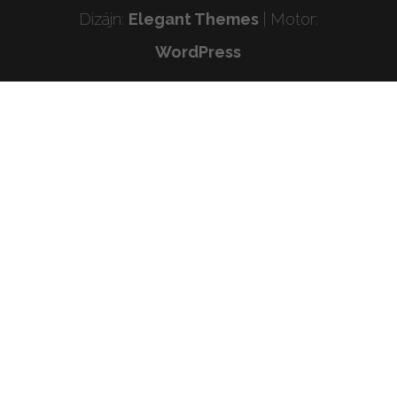
Dizájn:
Elegant Themes
| Motor:
WordPress