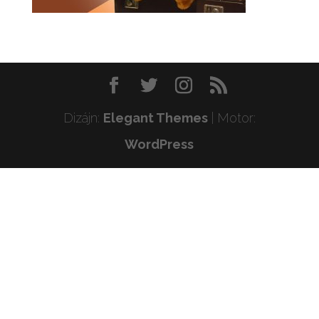
Dizájn:
Elegant Themes
| Motor:
WordPress