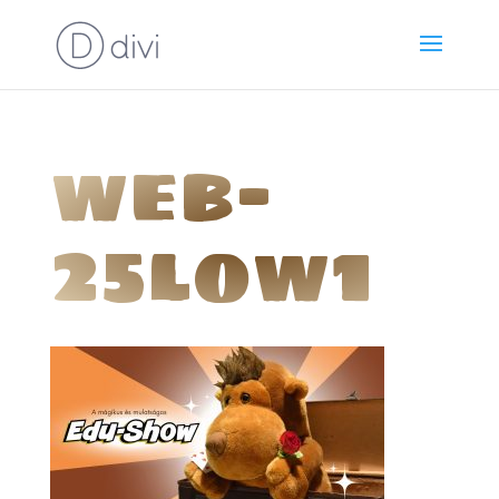
web-
25low1