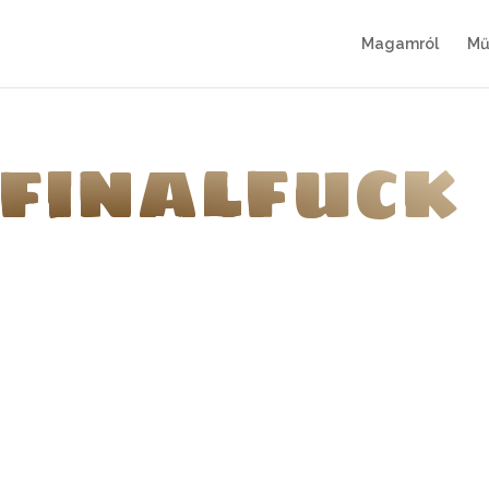
Magamról
Mű
finalfuck