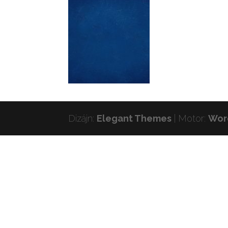
Dizájn:
Elegant Themes
| Motor:
Wor