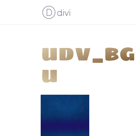
udv_bg
u