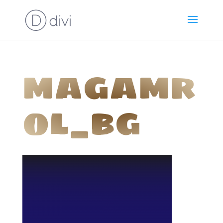
magamr
ol_bg