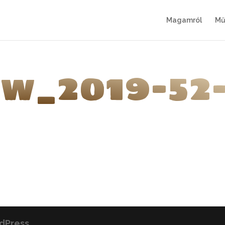
Magamról
Mű
w_2019-52
dPress