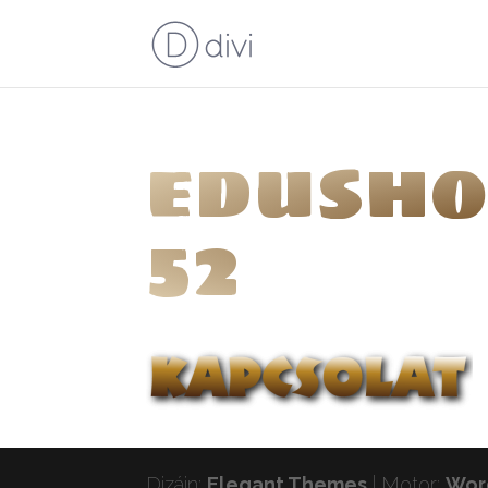
edusho
52
Dizájn:
Elegant Themes
| Motor:
Wor