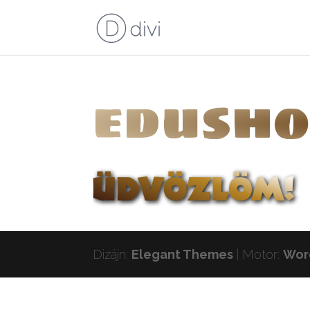
edusho
Dizájn:
Elegant Themes
| Motor:
Wor