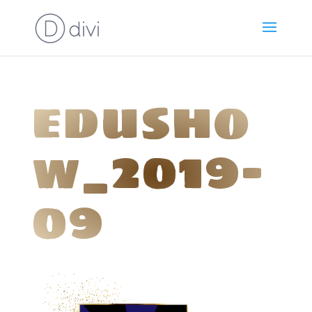
edusho
w_2019-
09