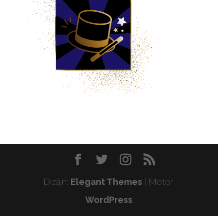
Dizájn:
Elegant Themes
| Motor:
WordPress