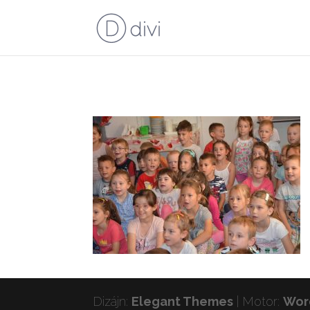
Dizájn:
Elegant Themes
| Motor:
Wor