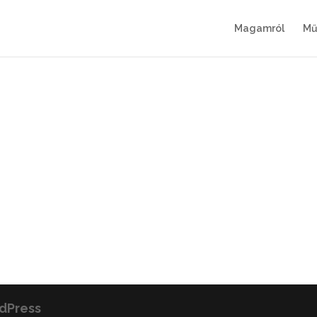
Magamról
Mű
dPress