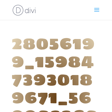
2805619
9_15984
7393018
9671_56