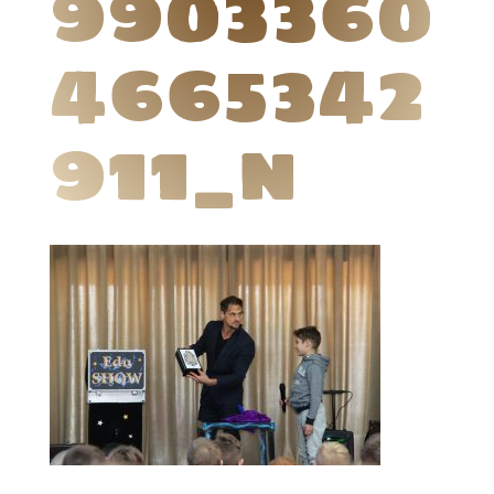
9903360
4665342
911_n