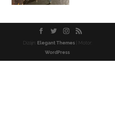
Dizájn:
Elegant Themes
| Motor:
WordPress