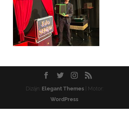
Dizájn:
Elegant Themes
| Motor:
WordPress