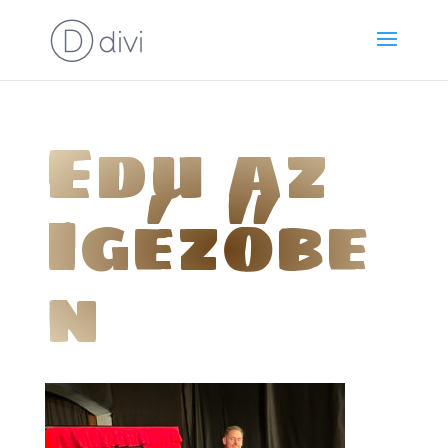
Edu az
Igézőbe
n