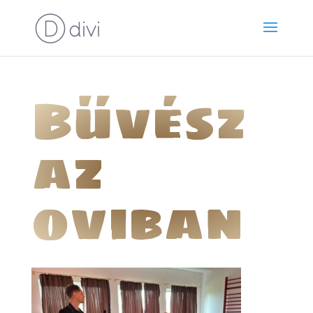
Bűvész
az
oviban