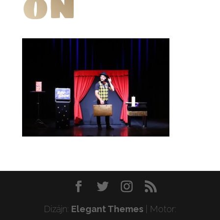
on
Dizájn:
Elegant Themes
| Motor: