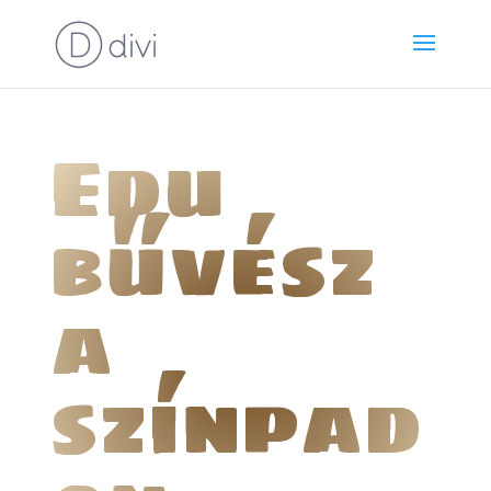
Edu
bűvész
a
színpad