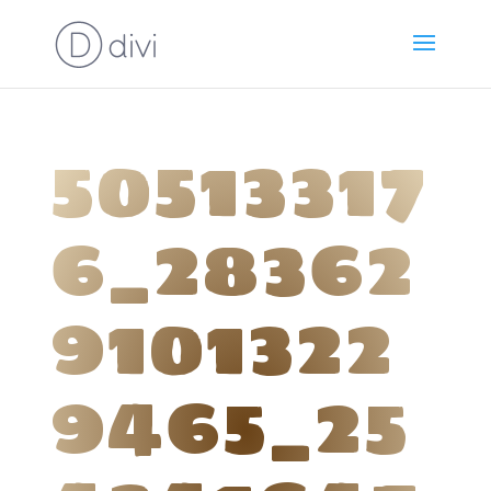
50513317
6_28362
9101322
9465_25