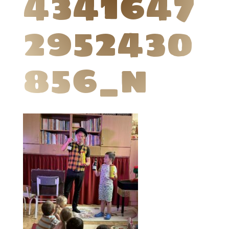
4341647
2952430
856_n