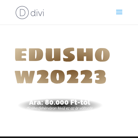
edusho
w20223